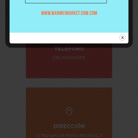
TELÉFONO
(34) 624003759
DIRECCIÓN
C/ Marqués de Alonso Martínez, 3