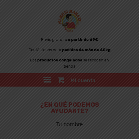
Envío gratuito
a partir de 69€
Contáctanos para
pedidos de más de 40kg
WANMEI MARKET
Los
productos congelados
se recogen en
tienda
TIENDA
SOBRE WANMEI
Mi cuenta
BLOG
CONTACTO
¿EN QUÉ PODEMOS
AYUDARTE?
Tu nombre