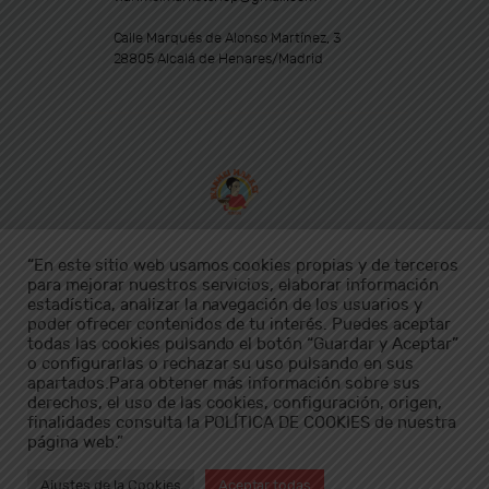
Calle Marqués de Alonso Martínez, 3
28805 Alcalá de Henares/Madrid
“En este sitio web usamos cookies propias y de terceros
Condiciones de envío
para mejorar nuestros servicios, elaborar información
Política de cookies
estadística, analizar la navegación de los usuarios y
Aviso legal
poder ofrecer contenidos de tu interés. Puedes aceptar
todas las cookies pulsando el botón “Guardar y Aceptar”
Política de privacidad
o configurarlas o rechazar su uso pulsando en sus
Condiciones generales de venta
apartados.Para obtener más información sobre sus
derechos, el uso de las cookies, configuración, origen,
finalidades consulta la POLÍTICA DE COOKIES de nuestra
página web.”
Horarios:
Ajustes de la Cookies
Aceptar todas