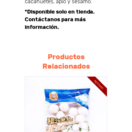
cacahuetes, apio y sésamo.
*Disponible solo en tienda.
Contáctanos para más
información.
Productos
Relacionados
agotado