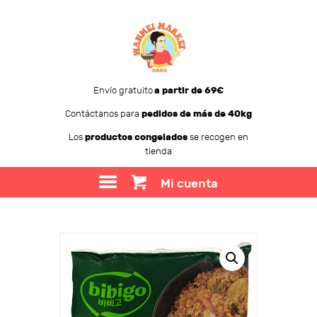
Envío gratuito
a partir de 69€
Contáctanos para
pedidos de más de 40kg
WANMEI MARKET
Los
productos congelados
se recogen en
tienda
TIENDA
SOBRE WANMEI
Mi cuenta
BLOG
CONTACTO