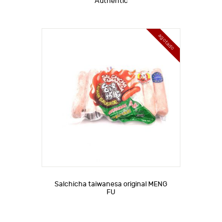
Authentic
agotado
Salchicha taiwanesa original MENG
FU