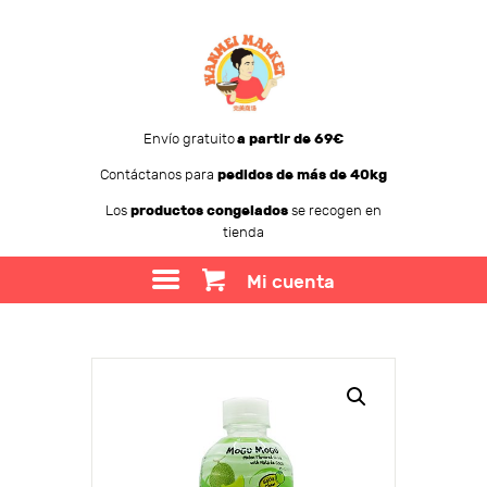
Envío gratuito
a partir de 69€
Contáctanos para
pedidos de más de 40kg
WANMEI MARKET
Los
productos congelados
se recogen en
tienda
TIENDA
SOBRE WANMEI
Mi cuenta
BLOG
CONTACTO