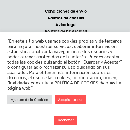
Condiciones de envío
Política de cookies
Aviso legal
Política de privacidad
Condiciones generales de venta
“En este sitio web usamos cookies propias y de terceros
para mejorar nuestros servicios, elaborar información
estadística, analizar la navegación de los usuarios y
poder ofrecer contenidos de tu interés. Puedes aceptar
todas las cookies pulsando el botón “Guardar y Aceptar”
Horarios:
o configurarlas o rechazar su uso pulsando en sus
apartados.Para obtener más información sobre sus
Lunes - sábados de 9.30 a 22.30h
derechos, el uso de las cookies, configuración, origen,
finalidades consulta la POLÍTICA DE COOKIES de nuestra
Domingos de 11.00 a 22.30h
página web.”
Ajustes de la Cookies
Aceptar todas
Diseño de
Sorti Studio
©2026
Rechazar