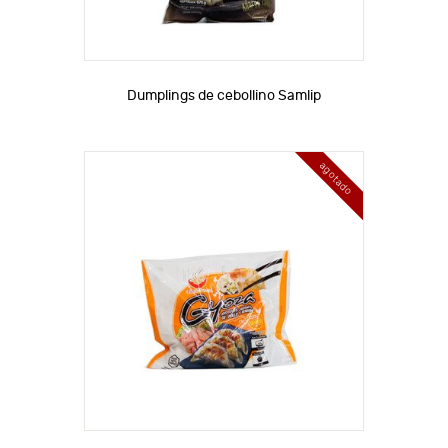
Dumplings de cebollino Samlip
agotado