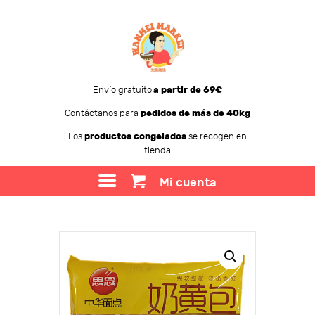
Envío gratuito
a partir de 69€
Contáctanos para
pedidos de más de 40kg
WANMEI MARKET
Los
productos congelados
se recogen en
tienda
TIENDA
SOBRE WANMEI
Mi cuenta
BLOG
CONTACTO