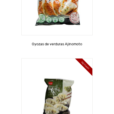
Gyozas de verduras Ajinomoto
agotado