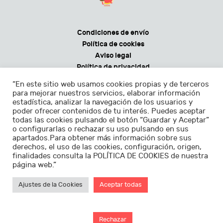
Condiciones de envío
Política de cookies
Aviso legal
Política de privacidad
Condiciones generales de venta
“En este sitio web usamos cookies propias y de terceros
para mejorar nuestros servicios, elaborar información
estadística, analizar la navegación de los usuarios y
poder ofrecer contenidos de tu interés. Puedes aceptar
todas las cookies pulsando el botón “Guardar y Aceptar”
Horarios:
o configurarlas o rechazar su uso pulsando en sus
apartados.Para obtener más información sobre sus
Lunes - sábados de 9.30 a 22.30h
derechos, el uso de las cookies, configuración, origen,
finalidades consulta la POLÍTICA DE COOKIES de nuestra
Domingos de 11.00 a 22.30h
página web.”
Ajustes de la Cookies
Aceptar todas
Diseño de
Sorti Studio
©2026
Rechazar