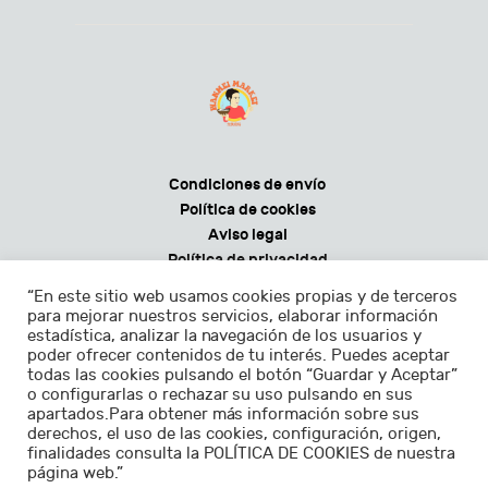
Condiciones de envío
Política de cookies
Aviso legal
Política de privacidad
Condiciones generales de venta
“En este sitio web usamos cookies propias y de terceros
para mejorar nuestros servicios, elaborar información
estadística, analizar la navegación de los usuarios y
poder ofrecer contenidos de tu interés. Puedes aceptar
todas las cookies pulsando el botón “Guardar y Aceptar”
Horarios:
o configurarlas o rechazar su uso pulsando en sus
apartados.Para obtener más información sobre sus
Lunes - sábados de 9.30 a 22.30h
derechos, el uso de las cookies, configuración, origen,
finalidades consulta la POLÍTICA DE COOKIES de nuestra
Domingos de 11.00 a 22.30h
página web.”