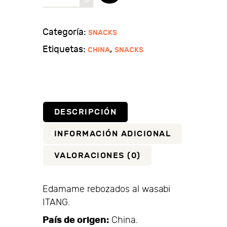
rebozados
al
wasabi
Categoría:
SNACKS
ITANG
Etiquetas:
,
CHINA
SNACKS
cantidad
DESCRIPCIÓN
INFORMACIÓN ADICIONAL
VALORACIONES (0)
Edamame rebozados al wasabi
ITANG.
País de origen:
China.