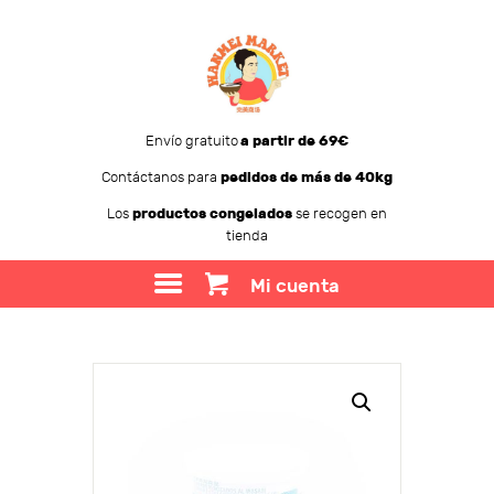
Envío gratuito
a partir de 69€
Contáctanos para
pedidos de más de 40kg
WANMEI MARKET
Los
productos congelados
se recogen en
tienda
TIENDA
SOBRE WANMEI
Mi cuenta
BLOG
CONTACTO