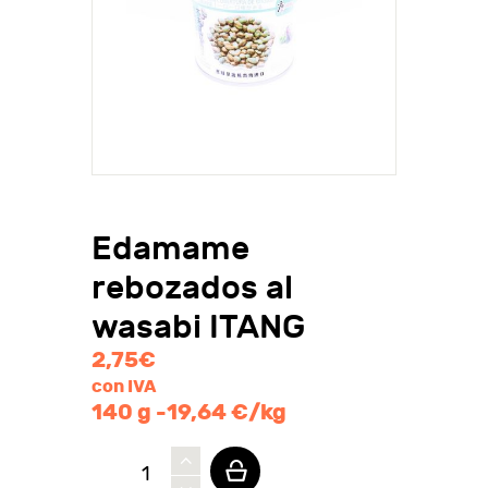
Edamame
rebozados al
wasabi ITANG
2,75
€
con IVA
140 g -19,64 €/kg
Edamame