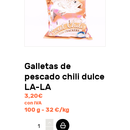
Galletas de
pescado chili dulce
LA-LA
3,20
€
con IVA
100 g - 32 €/kg
Galletas