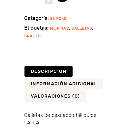
de
pescado
chili
Categoría:
SNACKS
dulce
Etiquetas:
,
,
FILIPINAS
GALLETAS
LA-
SNACKS
LA
cantidad
DESCRIPCIÓN
INFORMACIÓN ADICIONAL
VALORACIONES (0)
Galletas de pescado chili dulce
LA-LA.