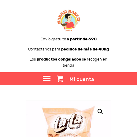
Envío gratuito
a partir de 69€
Contáctanos para
pedidos de más de 40kg
WANMEI MARKET
Los
productos congelados
se recogen en
tienda
TIENDA
SOBRE WANMEI
Mi cuenta
BLOG
CONTACTO