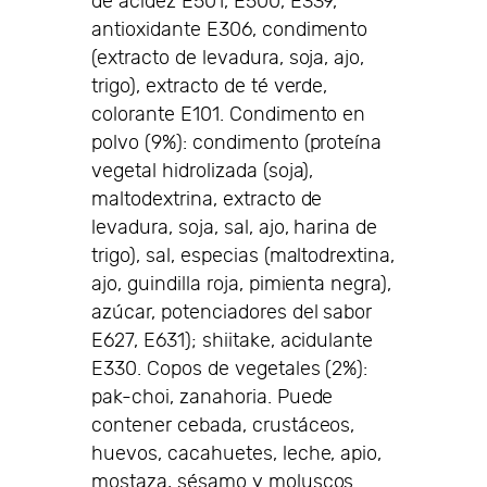
de acidez E501, E500, E339,
antioxidante E306, condimento
(extracto de levadura, soja, ajo,
trigo), extracto de té verde,
colorante E101. Condimento en
polvo (9%): condimento (proteína
vegetal hidrolizada (soja),
maltodextrina, extracto de
levadura, soja, sal, ajo, harina de
trigo), sal, especias (maltodrextina,
ajo, guindilla roja, pimienta negra),
azúcar, potenciadores del sabor
E627, E631); shiitake, acidulante
E330. Copos de vegetales (2%):
pak-choi, zanahoria. Puede
contener cebada, crustáceos,
huevos, cacahuetes, leche, apio,
mostaza, sésamo y moluscos.