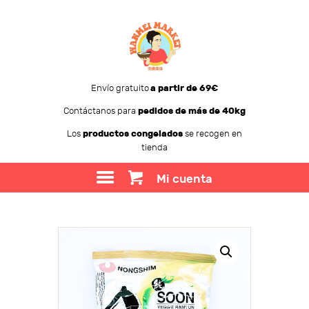
Envío gratuito
a partir de 69€
Contáctanos para
pedidos de más de 40kg
WANMEI MARKET
Los
productos congelados
se recogen en
tienda
TIENDA
SOBRE WANMEI
Mi cuenta
BLOG
CONTACTO