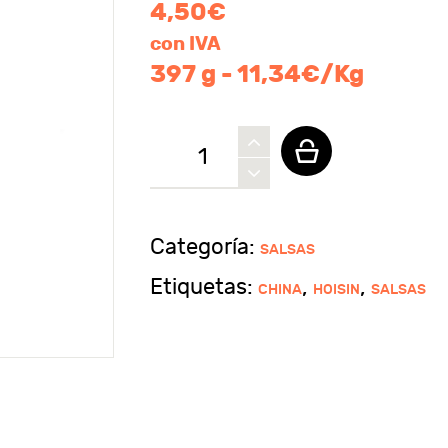
4,50
€
con IVA
397 g - 11,34€/Kg
Salsa
hoisin
LKK
cantidad
Categoría:
SALSAS
Etiquetas:
,
,
CHINA
HOISIN
SALSAS