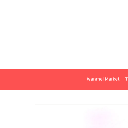
W
T
S
Wanmei Market
T
C