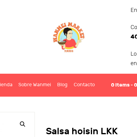
ANMEI MARKET
En
Co
IENDA
4
OBRE WANMEI
L
en
BLOG
0
items -
ienda
Sobre Wanmei
Blog
Contacto
ONTACTO
Salsa hoisin LKK