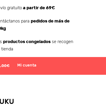
a partir de 69€
vío gratuito
pedidos de más de
ntáctanos para
0kg
productos congelados
os
se recogen
 tienda
Mi cuenta
0,00€
FUKU