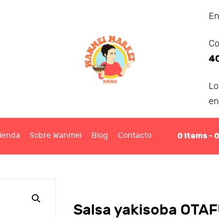
ANMEI MARKET
En
Co
IENDA
4
OBRE WANMEI
L
en
BLOG
0
items -
ienda
Sobre Wanmei
Blog
Contacto
ONTACTO
Salsa yakisoba OTA