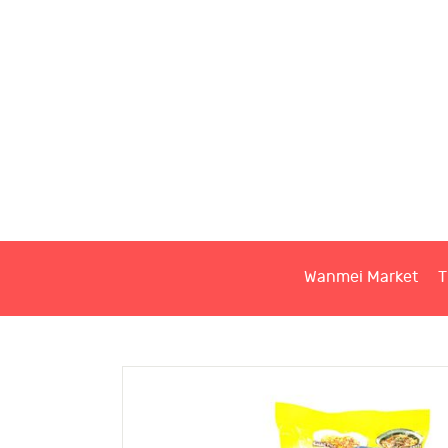
W
T
S
Wanmei Market
T
C