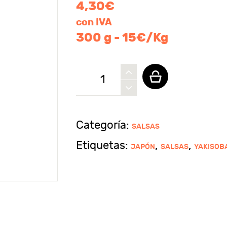
4,30
€
con IVA
300 g - 15€/Kg
Salsa
yakisoba
OTAFUKU
cantidad
Categoría:
SALSAS
Etiquetas:
,
,
JAPÓN
SALSAS
YAKISOB