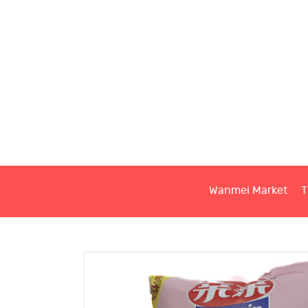
W
T
S
Wanmei Market
T
C