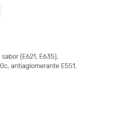
 sabor (E621, E635),
60c, antiaglomerante E551,