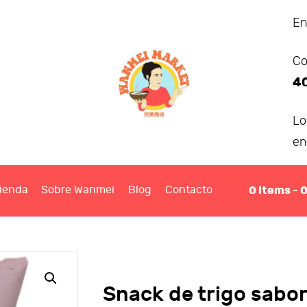
ANMEI MARKET
En
Co
IENDA
4
OBRE WANMEI
L
en
BLOG
0
items -
ienda
Sobre Wanmei
Blog
Contacto
ONTACTO
Snack de trigo sab