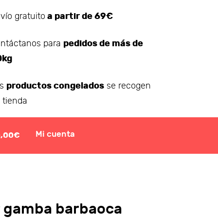
a partir de 69€
vío gratuito
pedidos de más de
ntáctanos para
0kg
productos congelados
os
se recogen
 tienda
Mi cuenta
0,00€
or gamba barbaoca