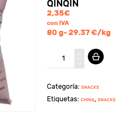
QINQIN
2,35
€
con IVA
80 g- 29.37 €/kg
Snack
de
trigo
sabor
Categoría:
SNACKS
gamba
Etiquetas:
,
CHINA
SNACKS
barbaoca
QINQIN
cantidad