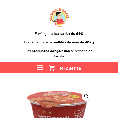
Envío gratuito
a partir de 69€
Contáctanos para
pedidos de más de 40kg
WANMEI MARKET
Los
productos congelados
se recogen en
tienda
TIENDA
SOBRE WANMEI
Mi cuenta
BLOG
CONTACTO