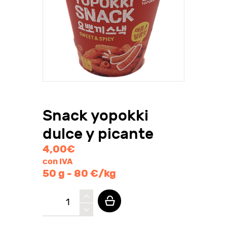
Snack yopokki
dulce y picante
4,00
€
con IVA
50 g - 80 €/kg
Snack
yopokki
dulce