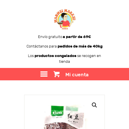
Envío gratuito
a partir de 69€
Contáctanos para
pedidos de más de 40kg
WANMEI MARKET
Los
productos congelados
se recogen en
tienda
TIENDA
SOBRE WANMEI
Mi cuenta
BLOG
CONTACTO