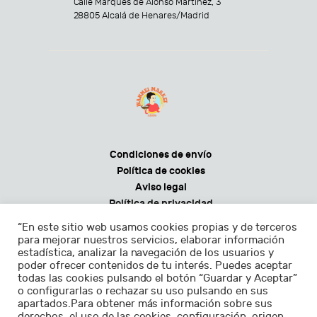
Calle Marqués de Alonso Martínez, 3
28805 Alcalá de Henares/Madrid
Condiciones de envío
Política de cookies
Aviso legal
Política de privacidad
Condiciones generales de venta
“En este sitio web usamos cookies propias y de terceros
para mejorar nuestros servicios, elaborar información
estadística, analizar la navegación de los usuarios y
poder ofrecer contenidos de tu interés. Puedes aceptar
todas las cookies pulsando el botón “Guardar y Aceptar”
Horarios:
o configurarlas o rechazar su uso pulsando en sus
apartados.Para obtener más información sobre sus
Lunes - sábados de 9.30 a 22.30h
derechos, el uso de las cookies, configuración, origen,