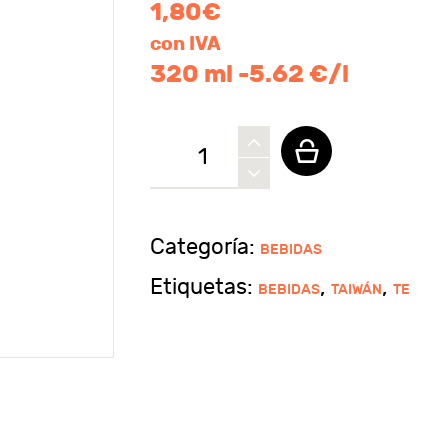
1,80
€
con IVA
320 ml -5.62 €/l
Bebida
de
té
de
Categoría:
BEBIDAS
perlas
Etiquetas:
,
,
BEBIDAS
TAIWÁN
TE
CHIAO
KUO
cantidad