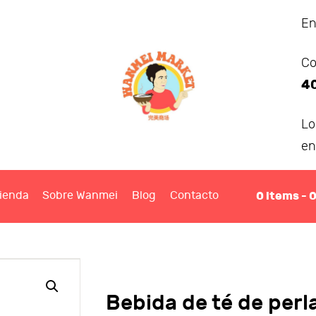
ANMEI MARKET
En
Co
IENDA
4
OBRE WANMEI
L
en
BLOG
0
items -
ienda
Sobre Wanmei
Blog
Contacto
ONTACTO
Bebida de té de per