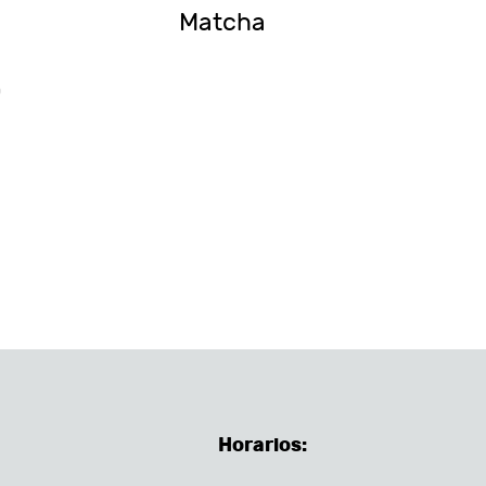
Matcha
O
Horarios: