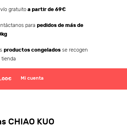
a partir de 69€
vío gratuito
pedidos de más de
ntáctanos para
0kg
productos congelados
os
se recogen
 tienda
Mi cuenta
0,00€
las CHIAO KUO