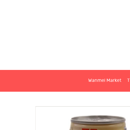
W
T
S
Wanmei Market
T
C