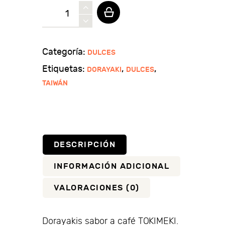
Dorayakis
sabor
a
café
Categoría:
DULCES
TOKIMEKI
Etiquetas:
,
,
DORAYAKI
DULCES
cantidad
TAIWÁN
DESCRIPCIÓN
INFORMACIÓN ADICIONAL
VALORACIONES (0)
Dorayakis sabor a café TOKIMEKI.