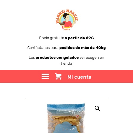
Envío gratuito
a partir de 69€
Contáctanos para
pedidos de más de 40kg
WANMEI MARKET
Los
productos congelados
se recogen en
tienda
TIENDA
SOBRE WANMEI
Mi cuenta
BLOG
CONTACTO