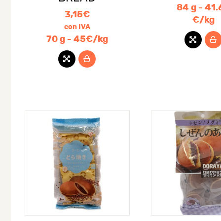
84 g - 41.
3,15
€
€/kg
con IVA
70 g - 45€/kg