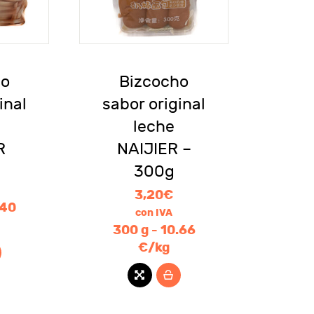
ho
Bizcocho
inal
sabor original
leche
R
NAIJIER –
300g
3,20
€
.40
con IVA
300 g - 10.66
€/kg