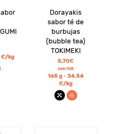
sabor
Dorayakis
sabor té de
GUMI
burbujas
(bubble tea)
TOKIMEKI
3 €/kg
5,70
€
con IVA
165 g - 34.54
€/kg