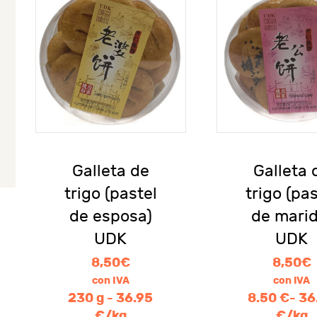
Galleta de
Galleta 
trigo (pastel
trigo (pas
de esposa)
de marid
UDK
UDK
8,50
€
8,50
€
con IVA
con IVA
230 g - 36.95
8.50 €- 36
€/kg
€/kg