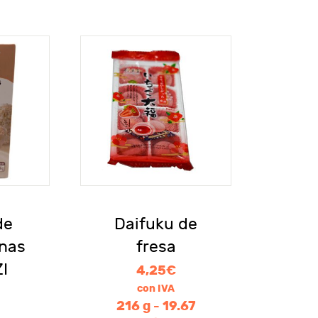
de
Daifuku de
enas
fresa
I
4,25
€
con IVA
216 g - 19.67