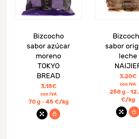
Bizcocho
Bizcoc
sabor azúcar
sabor orig
moreno
leche
TOKYO
NAIJIE
BREAD
3,20
€
con IVA
3,15
€
258 g - 12
con IVA
€/kg
70 g - 45 €/kg