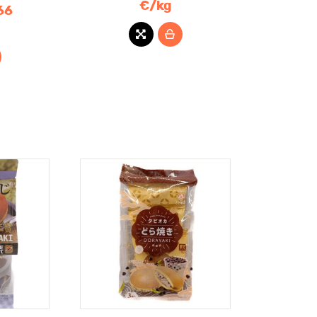
€/kg
66