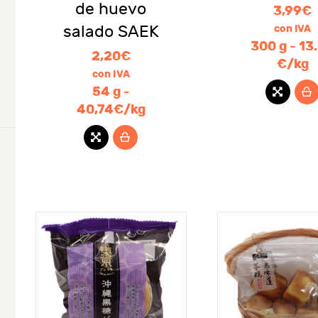
io
io
de huevo
3,99
€
salado SAEK
con IVA
imo
imo
300 g - 13
2,20
€
€/kg
con IVA
54 g -
40,74€/kg