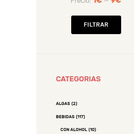
1€
9€
Precio:
—
Prec
Prec
mín
máx
FILTRAR
CATEGORIAS
ALGAS
(2)
BEBIDAS
(117)
CON ALOHOL
(10)