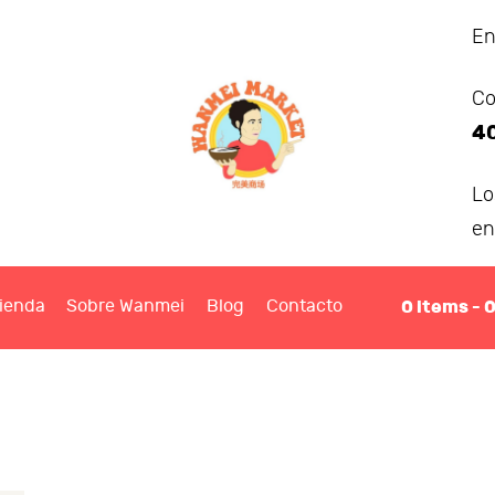
ANMEI MARKET
En
Co
IENDA
4
OBRE WANMEI
L
en
BLOG
0
items -
ienda
Sobre Wanmei
Blog
Contacto
ONTACTO