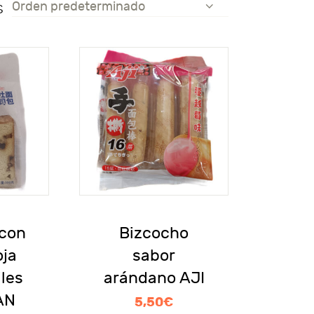
s
 con
Bizcocho
oja
sabor
iles
arándano AJI
AN
5,50
€