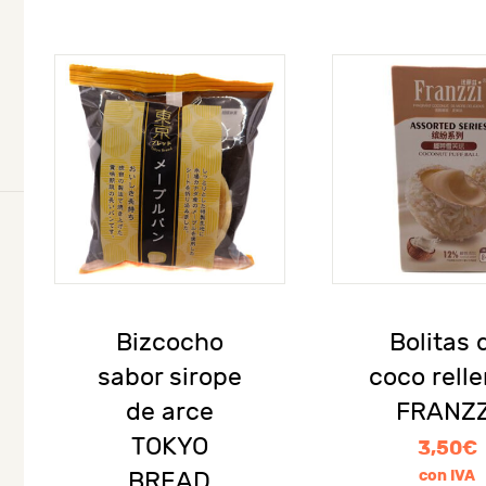
Bizcocho
Bolitas 
sabor sirope
coco rell
de arce
FRANZZ
TOKYO
3,50
€
BREAD
con IVA