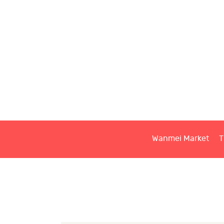
W
T
S
Wanmei Market
T
C