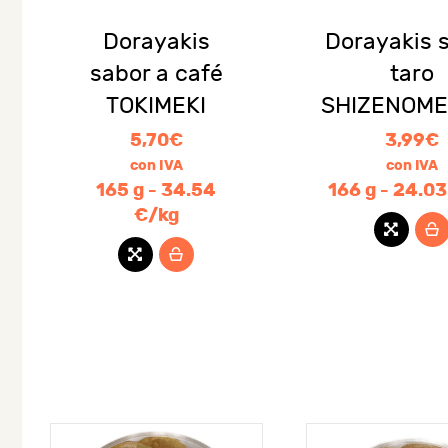
Dorayakis
Dorayakis 
sabor a café
taro
TOKIMEKI
SHIZENOME
5,70
€
3,99
€
con IVA
con IVA
165 g - 34.54
166 g - 24.0
€/kg