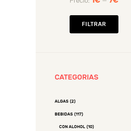
1€
7€
Precio:
—
Prec
Prec
mín
máx
FILTRAR
CATEGORIAS
ALGAS
(2)
BEBIDAS
(117)
CON ALOHOL
(10)