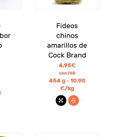
e
Fideos
bor
chinos
o
amarillos de
N
Cock Brand
4,95
€
con IVA
454 g - 10.90
€/kg