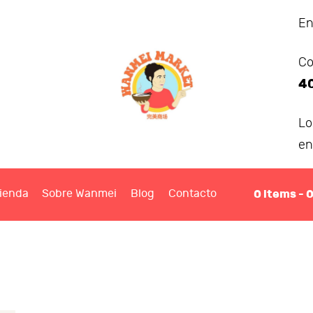
ANMEI MARKET
En
Co
IENDA
4
OBRE WANMEI
L
en
BLOG
0
items -
ienda
Sobre Wanmei
Blog
Contacto
ONTACTO