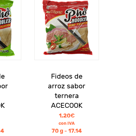
de
Fideos de
bor
arroz sabor
ternera
OK
ACECOOK
1,20
€
con IVA
14
70 g - 17.14