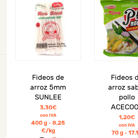
Fideos de
Fideos 
arroz 5mm
arroz sa
SUNLEE
pollo
ACECO
3,30
€
con IVA
1,20
€
400 g - 8.25
con IVA
€/kg
70 g - 17.