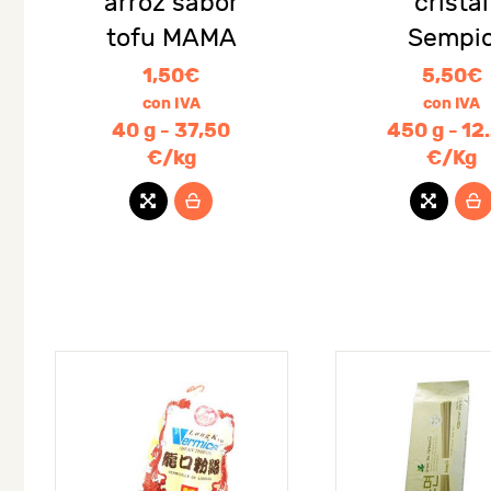
arroz sabor
cristal
tofu MAMA
Sempi
1,50
€
5,50
€
con IVA
con IVA
40 g - 37,50
450 g - 12
€/kg
€/Kg