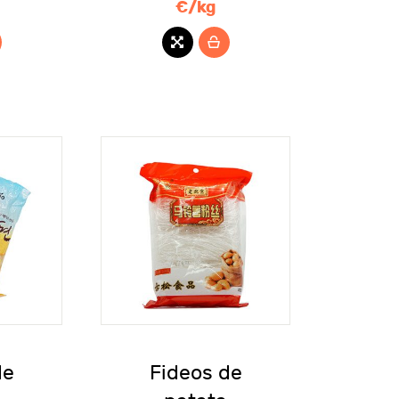
€/kg
de
Fideos de