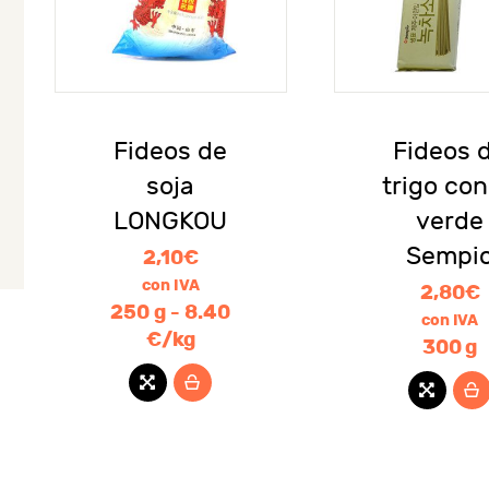
Fideos de
Fideos 
soja
trigo con
LONGKOU
verde
Sempi
2,10
€
con IVA
2,80
€
250 g - 8.40
con IVA
€/kg
300 g