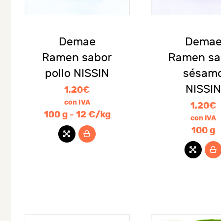
Demae
Dema
Ramen sabor
Ramen sa
pollo NISSIN
sésam
NISSI
1,20
€
con IVA
1,20
€
100 g - 12 €/kg
con IVA
100 g