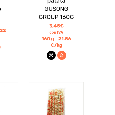
patata
o
GUSONG
GROUP 160G
3,45
€
.22
con IVA
160 g - 21.56
€/kg