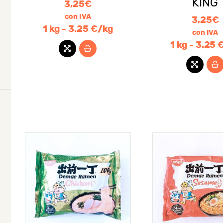
io
io
KING
3,25
€
con IVA
3,25
€
imo
imo
1 kg - 3.25 €/kg
con IVA
1 kg - 3.25 