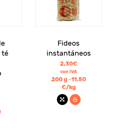
de
Fideos
 té
instantáneos
2,30
€
o
con IVA
200 g -11.50
€/kg