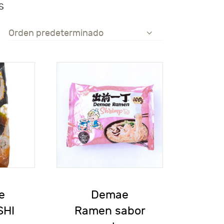
s
e
Demae
SHI
Ramen sabor