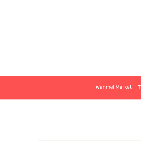
W
T
S
Wanmei Market
T
C