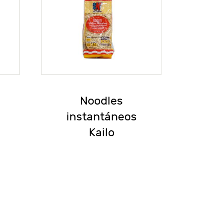
n
Noodles
instantáneos
Kailo