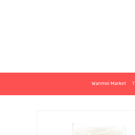
W
T
S
Wanmei Market
T
C