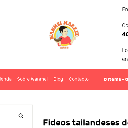
ANMEI MARKET
En
Co
IENDA
4
OBRE WANMEI
L
en
BLOG
0
items -
ienda
Sobre Wanmei
Blog
Contacto
ONTACTO
Fideos tailandeses d