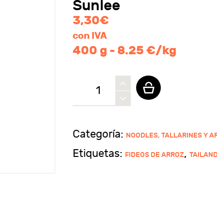
Sunlee
3,30
€
con IVA
400 g - 8.25 €/kg
Fideos
tailandeses
de
arroz
Categoría:
NOODLES, TALLARINES Y 
en
Etiquetas:
,
FIDEOS DE ARROZ
TAILAND
tiras
3mm
Sunlee
cantidad