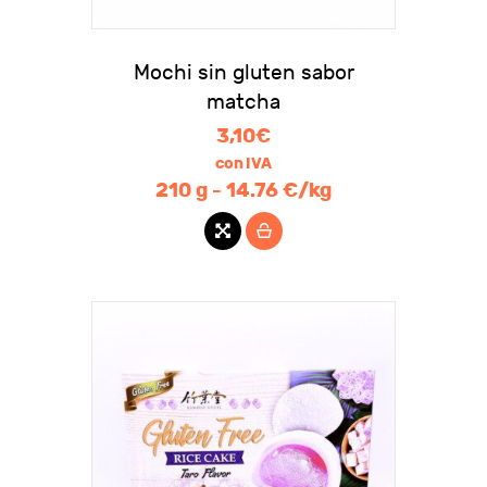
Mochi sin gluten sabor
matcha
3,10
€
con IVA
210 g - 14.76 €/kg