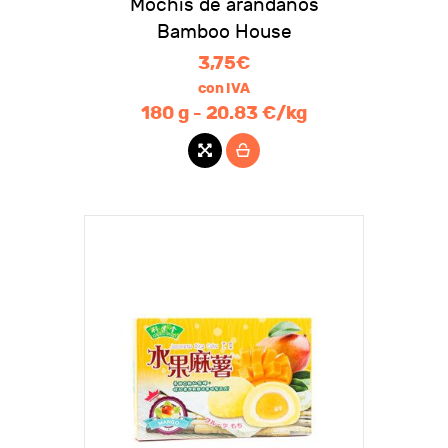
Mochis de arándanos
Bamboo House
3,75
€
con IVA
180 g - 20.83 €/kg