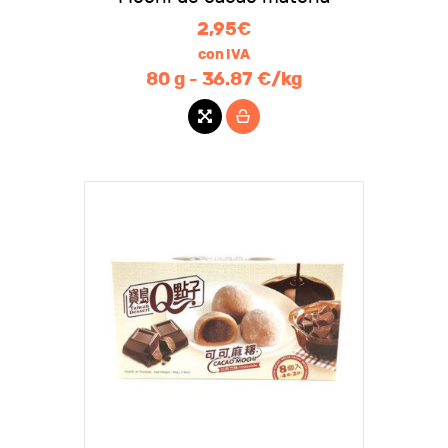
2,95
€
con IVA
80 g - 36.87 €/kg