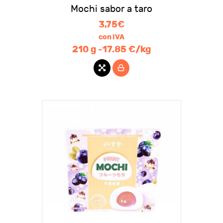
Mochi sabor a taro
3,75
€
con IVA
210 g -17.85 €/kg