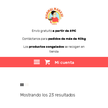
Envío gratuito
a partir de 69€
Contáctanos para
pedidos de más de 40kg
WANMEI MARKET
Los
productos congelados
se recogen en
tienda
TIENDA
SOBRE WANMEI
Mi cuenta
BLOG
CONTACTO
Mostrando los 23 resultados