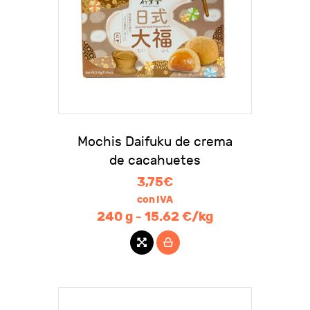
Mochis Daifuku de crema
de cacahuetes
3,75
€
con IVA
240 g - 15.62 €/kg