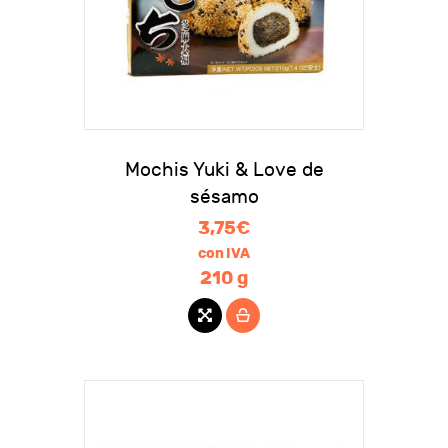
Mochis Yuki & Love de
sésamo
3,75
€
con IVA
210 g