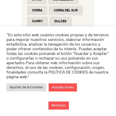
COREA
COREA DEL SUR
CURRY
DULCES
DUMPLINGS
ESPAÑA
“En este sitio web usamos cookies propias y de terceros
para mejorar nuestros servicios, elaborar información
FIDEOS
FIDEOS DE ARROZ
estadística, analizar la navegación de los usuarios y
poder ofrecer contenidos de tu interés. Puedes aceptar
todas las cookies pulsando el botón “Guardar y Aceptar”
GALLETAS
GYOZA
o configurarlas o rechazar su uso pulsando en sus
apartados.Para obtener más información sobre sus
GYOZAS
HOT POT
derechos, el uso de las cookies, configuración, origen,
finalidades consulta la POLÍTICA DE COOKIES de nuestra
JAPÓN
KIMCHI
página web.”
MOCHI
MOCHIS
Ajustes de la Cookies
Aceptar todas
MOGU MOGU
OREO
Rechazar
PASTA DE ARROZ