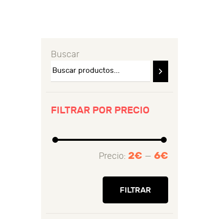
Buscar
FILTRAR POR PRECIO
2€
6€
Precio:
—
Precio
Precio
mínimo
máximo
FILTRAR