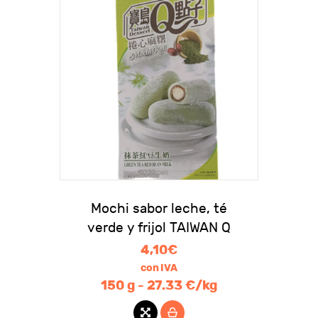
Mochi sabor leche, té
verde y frijol TAIWAN Q
4,10
€
con IVA
150 g - 27.33 €/kg