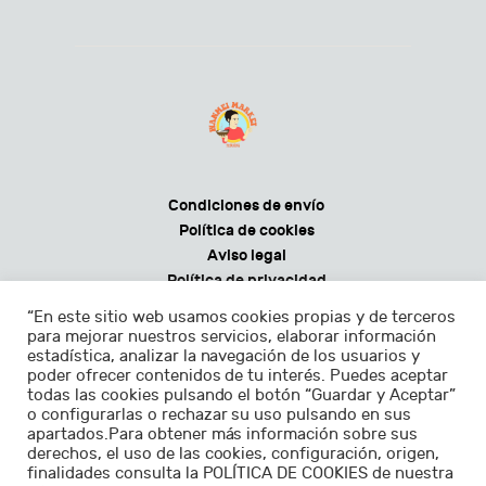
Condiciones de envío
Política de cookies
Aviso legal
Política de privacidad
Condiciones generales de venta
“En este sitio web usamos cookies propias y de terceros
para mejorar nuestros servicios, elaborar información
estadística, analizar la navegación de los usuarios y
poder ofrecer contenidos de tu interés. Puedes aceptar
todas las cookies pulsando el botón “Guardar y Aceptar”
Horarios:
o configurarlas o rechazar su uso pulsando en sus
apartados.Para obtener más información sobre sus
Lunes - sábados de 9.30 a 22.30h
derechos, el uso de las cookies, configuración, origen,
finalidades consulta la POLÍTICA DE COOKIES de nuestra
Domingos de 11.00 a 22.30h