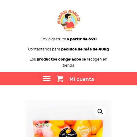
Envío gratuito
a partir de 69€
Contáctanos para
pedidos de más de 40kg
WANMEI MARKET
Los
productos congelados
se recogen en
tienda
TIENDA
SOBRE WANMEI
Mi cuenta
BLOG
CONTACTO