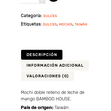
doble
relleno
de
Categoría:
DULCES
leche
Etiquetas:
,
,
DULCES
MOCHIS
TAIWÁN
de
mango
cantidad
DESCRIPCIÓN
INFORMACIÓN ADICIONAL
VALORACIONES (0)
Mochi doble relleno de leche de
mango BAMBOO HOUSE.
País de origen:
Taiwán.