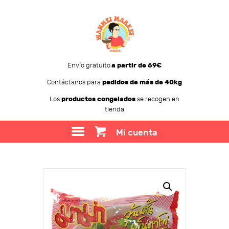
Envío gratuito
a partir de 69€
Contáctanos para
pedidos de más de 40kg
WANMEI MARKET
Los
productos congelados
se recogen en
tienda
TIENDA
SOBRE WANMEI
Mi cuenta
BLOG
CONTACTO