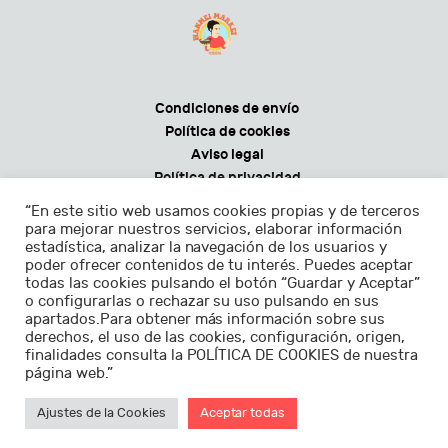
Condiciones de envío
Política de cookies
Aviso legal
Política de privacidad
Condiciones generales de venta
“En este sitio web usamos cookies propias y de terceros
para mejorar nuestros servicios, elaborar información
estadística, analizar la navegación de los usuarios y
poder ofrecer contenidos de tu interés. Puedes aceptar
todas las cookies pulsando el botón “Guardar y Aceptar”
Horarios:
o configurarlas o rechazar su uso pulsando en sus
apartados.Para obtener más información sobre sus
Lunes - sábados de 9.30 a 22.30h
derechos, el uso de las cookies, configuración, origen,
finalidades consulta la POLÍTICA DE COOKIES de nuestra
Domingos de 11.00 a 22.30h
página web.”
Ajustes de la Cookies
Aceptar todas