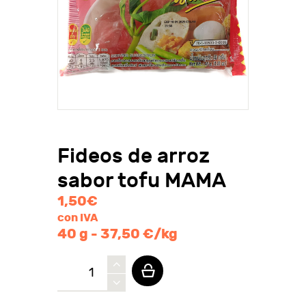
Fideos de arroz
sabor tofu MAMA
1,50
€
con IVA
40 g - 37,50 €/kg
Fideos
de
arroz