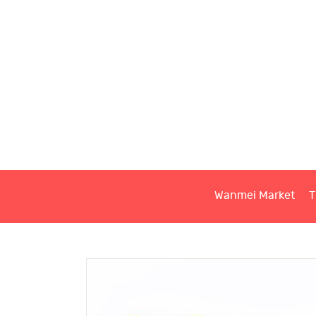
W
T
S
Wanmei Market
T
C