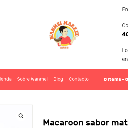
ANMEI MARKET
En
Co
IENDA
4
OBRE WANMEI
L
en
BLOG
0
items -
ienda
Sobre Wanmei
Blog
Contacto
ONTACTO
Macaroon sabor mat