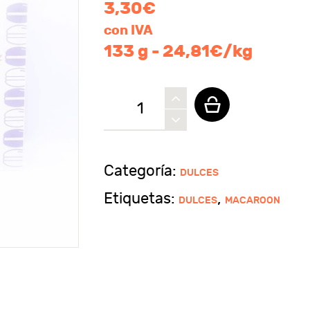
3,30
€
con IVA
133 g - 24,81€/kg
Macaroon
sabor
matcha
AJI
Categoría:
DULCES
cantidad
Etiquetas:
,
DULCES
MACAROON