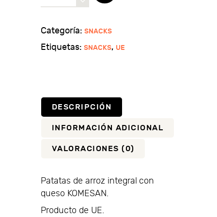
de
arroz
integral
Categoría:
SNACKS
sabor
Etiquetas:
,
SNACKS
UE
queso
cantidad
DESCRIPCIÓN
INFORMACIÓN ADICIONAL
VALORACIONES (0)
Patatas de arroz integral con
queso KOMESAN.
Producto de UE.