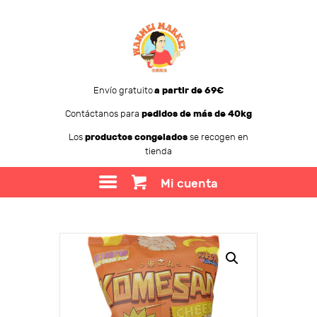
Envío gratuito
a partir de 69€
Contáctanos para
pedidos de más de 40kg
WANMEI MARKET
Los
productos congelados
se recogen en
tienda
TIENDA
SOBRE WANMEI
Mi cuenta
BLOG
CONTACTO