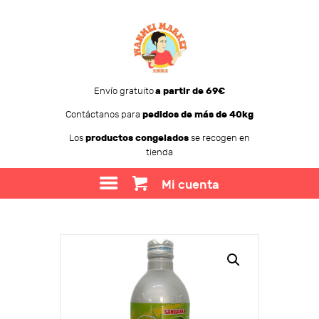
Envío gratuito
a partir de 69€
Contáctanos para
pedidos de más de 40kg
WANMEI MARKET
Los
productos congelados
se recogen en
tienda
TIENDA
SOBRE WANMEI
Mi cuenta
BLOG
CONTACTO