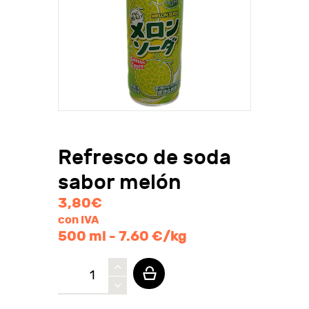
Refresco de soda
sabor melón
3,80
€
con IVA
500 ml - 7.60 €/kg
Refresco
de
soda