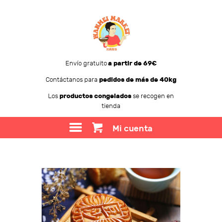
Envío gratuito
a partir de 69€
Contáctanos para
pedidos de más de 40kg
WANMEI MARKET
Los
productos congelados
se recogen en
tienda
TIENDA
SOBRE WANMEI
Mi cuenta
BLOG
CONTACTO