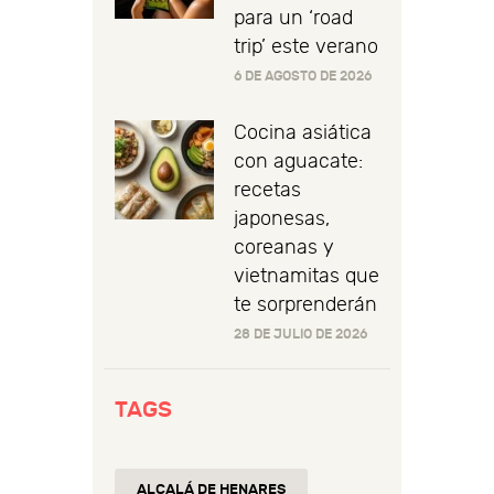
para un ‘road
trip’ este verano
6 DE AGOSTO DE 2026
Cocina asiática
con aguacate:
recetas
japonesas,
coreanas y
vietnamitas que
te sorprenderán
28 DE JULIO DE 2026
TAGS
ALCALÁ DE HENARES