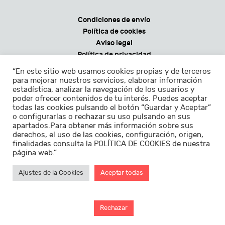
Condiciones de envío
Política de cookies
Aviso legal
Política de privacidad
Condiciones generales de venta
“En este sitio web usamos cookies propias y de terceros
para mejorar nuestros servicios, elaborar información
estadística, analizar la navegación de los usuarios y
poder ofrecer contenidos de tu interés. Puedes aceptar
todas las cookies pulsando el botón “Guardar y Aceptar”
Horarios:
o configurarlas o rechazar su uso pulsando en sus
apartados.Para obtener más información sobre sus
Lunes - sábados de 9.30 a 22.30h
derechos, el uso de las cookies, configuración, origen,
finalidades consulta la POLÍTICA DE COOKIES de nuestra
Domingos de 11.00 a 22.30h
página web.”
Ajustes de la Cookies
Aceptar todas
Diseño de
Sorti Studio
©2026
Rechazar