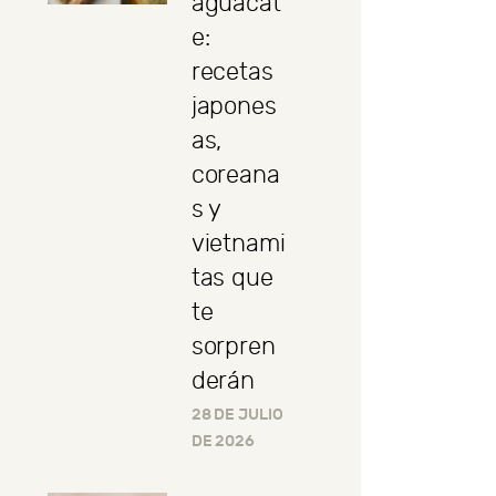
aguacat
e:
recetas
japones
as,
coreana
s y
vietnami
tas que
te
sorpren
derán
28 DE JULIO
DE 2026