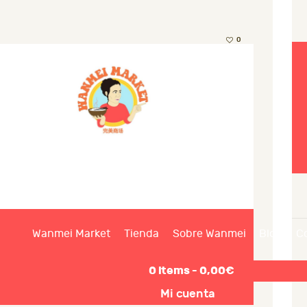
0
Wanmei Market
Tienda
Sobre Wanmei
Blog
C
0
items -
0,00€
Mi cuenta