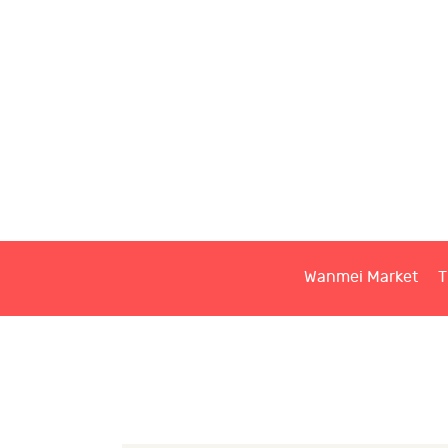
W
T
S
Wanmei Market
T
C