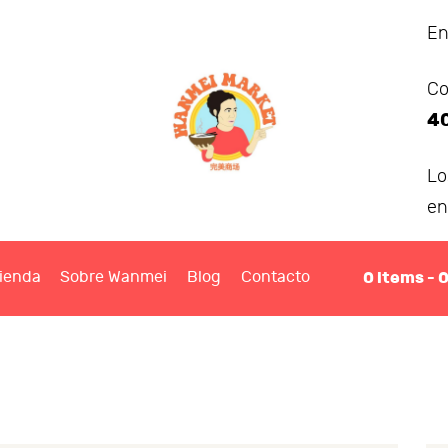
ANMEI MARKET
En
Co
IENDA
4
OBRE WANMEI
L
en
BLOG
0
items -
ienda
Sobre Wanmei
Blog
Contacto
ONTACTO