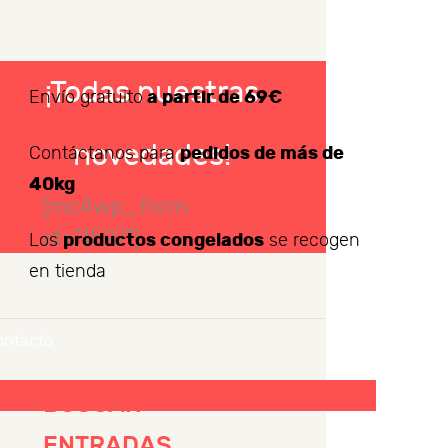
¡Todas nuestras
a partir de 69€
Envío gratuito
novedades!
pedidos de más de
Contáctanos para
40kg
[mc4wp_form
id="1527"]
productos congelados
Los
se recogen
en tienda
ontacto
BUSCAR
ENTRADAS