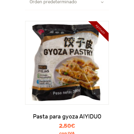
agotado
Pasta para gyoza AIYIDUO
2,50
€
con IVA