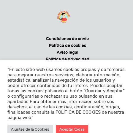
Condiciones de envío
Política de cookies
Aviso legal
Política de privacidad
Condiciones generales de venta
“En este sitio web usamos cookies propias y de terceros
para mejorar nuestros servicios, elaborar información
estadística, analizar la navegación de los usuarios y
poder ofrecer contenidos de tu interés. Puedes aceptar
todas las cookies pulsando el botón “Guardar y Aceptar”
Horarios:
o configurarlas o rechazar su uso pulsando en sus
apartados.Para obtener más información sobre sus
Lunes - sábados de 9.30 a 22.30h
derechos, el uso de las cookies, configuración, origen,
finalidades consulta la POLÍTICA DE COOKIES de nuestra
Domingos de 11.00 a 22.30h
página web.”
Ajustes de la Cookies
Aceptar todas