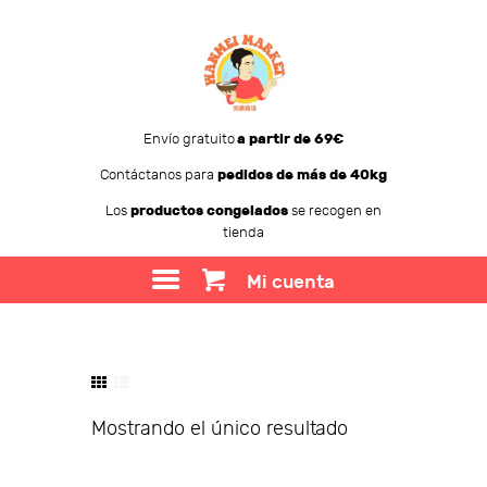
Envío gratuito
a partir de 69€
Contáctanos para
pedidos de más de 40kg
WANMEI MARKET
Los
productos congelados
se recogen en
tienda
TIENDA
SOBRE WANMEI
Mi cuenta
BLOG
CONTACTO
Mostrando el único resultado