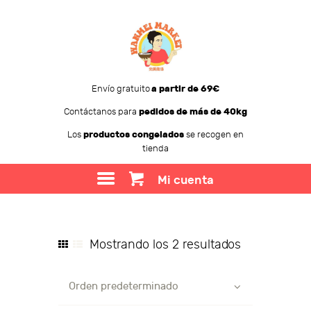
Envío gratuito
a partir de 69€
Contáctanos para
pedidos de más de 40kg
WANMEI MARKET
Los
productos congelados
se recogen en
tienda
TIENDA
SOBRE WANMEI
Mi cuenta
BLOG
CONTACTO
Mostrando los 2 resultados