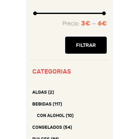
3€
6€
Precio:
—
Precio
Precio
mínimo
máximo
FILTRAR
CATEGORIAS
ALGAS
(2)
BEBIDAS
(117)
CON ALOHOL
(10)
CONGELADOS
(54)