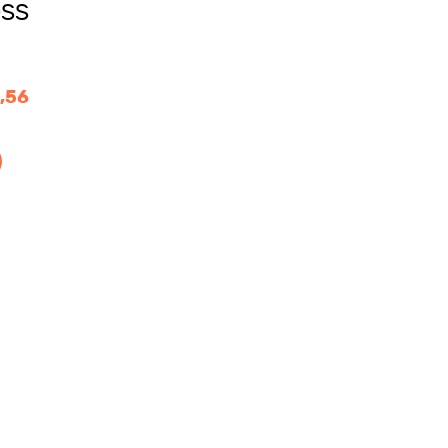
SS
4,56