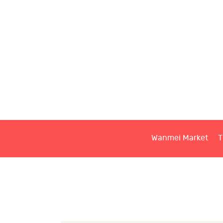
W
T
S
Wanmei Market
T
C