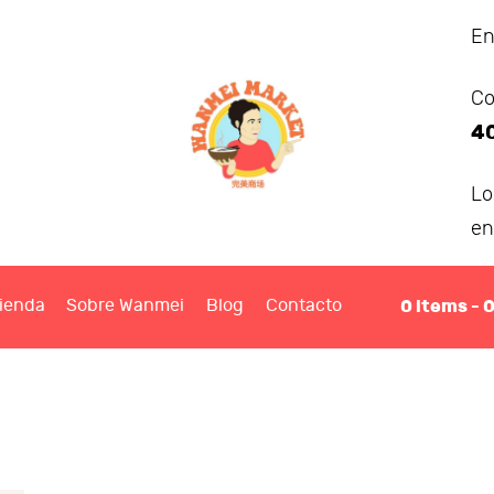
ANMEI MARKET
En
Co
IENDA
4
OBRE WANMEI
L
en
BLOG
0
items -
ienda
Sobre Wanmei
Blog
Contacto
ONTACTO