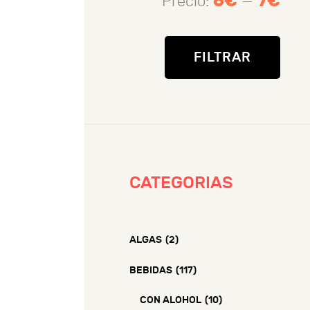
6€
7€
Precio:
—
Prec
Prec
mín
máx
FILTRAR
CATEGORIAS
ALGAS
(2)
BEBIDAS
(117)
CON ALOHOL
(10)