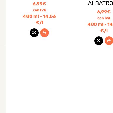
io
io
ALBATRO
6,99
€
con IVA
6,99
€
imo
imo
480 ml - 14,56
con IVA
€/l
480 ml - 1
€/l