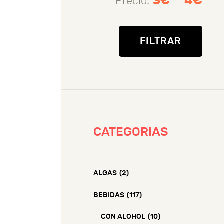
3€
4€
Precio:
—
Prec
Prec
mín
máx
FILTRAR
CATEGORIAS
ALGAS
(2)
BEBIDAS
(117)
CON ALOHOL
(10)