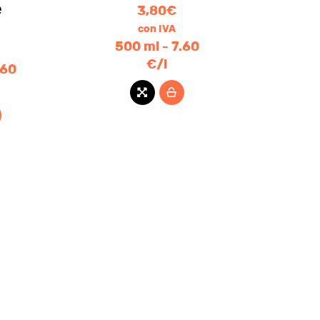
e
3,80
€
con IVA
500 ml - 7.60
€/l
.60