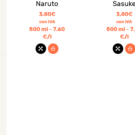
io
io
Naruto
Sasuk
3,80
€
3,80
€
imo
imo
con IVA
con IVA
500 ml - 7.60
500 ml - 7
€/l
€/l