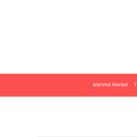
W
T
S
Wanmei Market
T
C