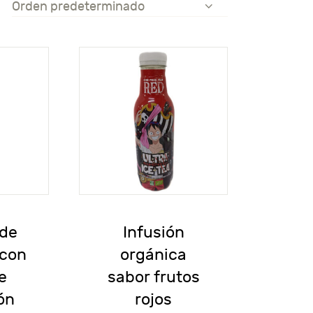
 de
Infusión
 con
orgánica
e
sabor frutos
ón
rojos