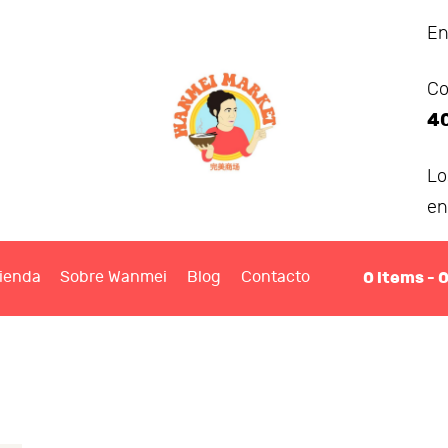
ANMEI MARKET
En
Co
IENDA
4
OBRE WANMEI
L
en
BLOG
0
items -
ienda
Sobre Wanmei
Blog
Contacto
ONTACTO