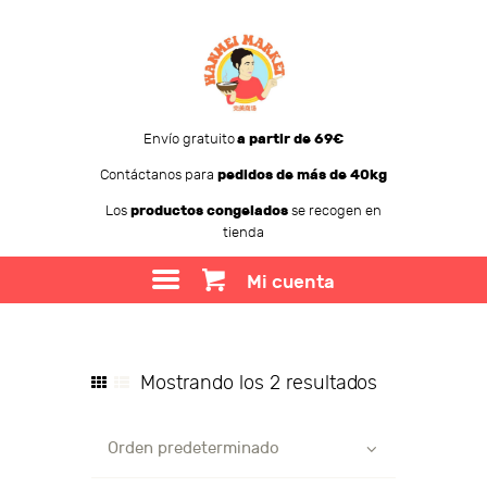
Envío gratuito
a partir de 69€
Contáctanos para
pedidos de más de 40kg
WANMEI MARKET
Los
productos congelados
se recogen en
tienda
TIENDA
SOBRE WANMEI
Mi cuenta
BLOG
CONTACTO
Mostrando los 2 resultados