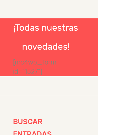
¡Todas nuestras
novedades!
[mc4wp_form
id="1527"]
BUSCAR
ENTRADAS