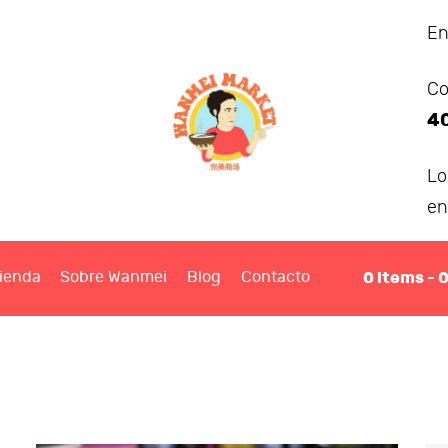
ANMEI MARKET
En
Co
IENDA
4
OBRE WANMEI
L
en
BLOG
0
items -
ienda
Sobre Wanmei
Blog
Contacto
ONTACTO