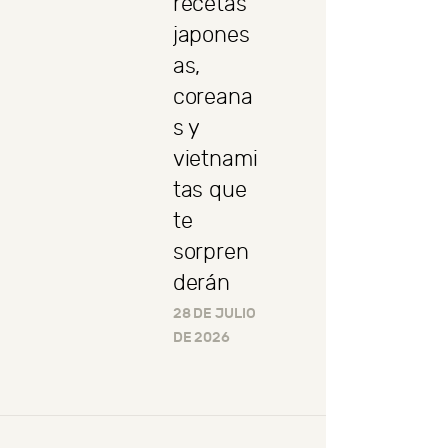
recetas
japones
as,
coreana
s y
vietnami
tas que
te
sorpren
derán
28 DE JULIO
DE 2026