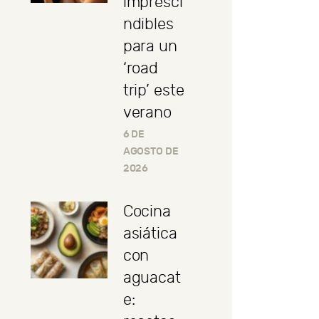
impresci
ndibles
para un
‘road
trip’ este
verano
6 DE
AGOSTO DE
2026
Cocina
asiática
con
aguacat
e: