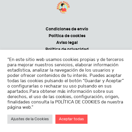
Condiciones de envío
Política de cookies
Aviso legal
Política de privacidad
Condiciones generales de venta
“En este sitio web usamos cookies propias y de terceros
para mejorar nuestros servicios, elaborar información
estadística, analizar la navegación de los usuarios y
poder ofrecer contenidos de tu interés. Puedes aceptar
todas las cookies pulsando el botón “Guardar y Aceptar”
Horarios:
o configurarlas o rechazar su uso pulsando en sus
apartados.Para obtener más información sobre sus
Lunes - sábados de 9.30 a 22.30h
derechos, el uso de las cookies, configuración, origen,
finalidades consulta la POLÍTICA DE COOKIES de nuestra
Domingos de 11.00 a 22.30h
página web.”
Ajustes de la Cookies
Aceptar todas