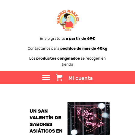
Envío gratuito
a partir de 69€
Contáctanos para
pedidos de más de 40kg
WANMEI MARKET
Los
productos congelados
se recogen en
tienda
TIENDA
SOBRE WANMEI
Mi cuenta
BLOG
CONTACTO
UN SAN
VALENTÍN DE
SABORES
ASIÁTICOS EN