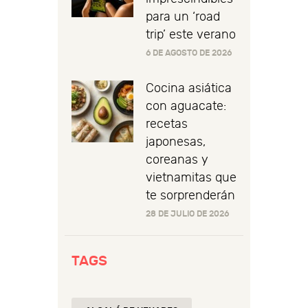
para un ‘road
trip’ este verano
6 DE AGOSTO DE 2026
Cocina asiática
con aguacate:
recetas
japonesas,
coreanas y
vietnamitas que
te sorprenderán
28 DE JULIO DE 2026
TAGS