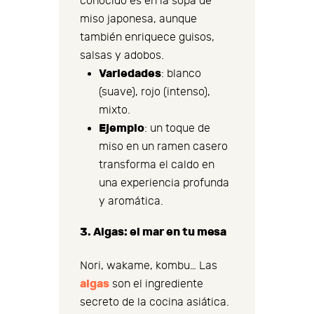
conocido es en la sopa de
miso japonesa, aunque
también enriquece guisos,
salsas y adobos.
Variedades
: blanco
(suave), rojo (intenso),
mixto.
Ejemplo
: un toque de
miso en un ramen casero
transforma el caldo en
una experiencia profunda
y aromática.
3. Algas: el mar en tu mesa
Nori, wakame, kombu… Las
algas
son el ingrediente
secreto de la cocina asiática.