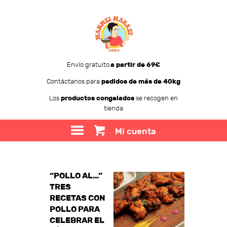
Envío gratuito
a partir de 69€
Contáctanos para
pedidos de más de 40kg
WANMEI MARKET
Los
productos congelados
se recogen en
tienda
TIENDA
SOBRE WANMEI
Mi cuenta
BLOG
CONTACTO
“POLLO AL…”
TRES
RECETAS CON
POLLO PARA
CELEBRAR EL