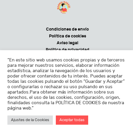
Condiciones de envío
Política de cookies
Aviso legal
Política de privacidad
Condiciones generales de venta
“En este sitio web usamos cookies propias y de terceros
para mejorar nuestros servicios, elaborar información
estadística, analizar la navegación de los usuarios y
poder ofrecer contenidos de tu interés. Puedes aceptar
todas las cookies pulsando el botón “Guardar y Aceptar”
Horarios:
o configurarlas o rechazar su uso pulsando en sus
apartados.Para obtener más información sobre sus
Lunes - sábados de 9.30 a 22.30h
derechos, el uso de las cookies, configuración, origen,
finalidades consulta la POLÍTICA DE COOKIES de nuestra
Domingos de 11.00 a 22.30h
página web.”
Ajustes de la Cookies
Aceptar todas