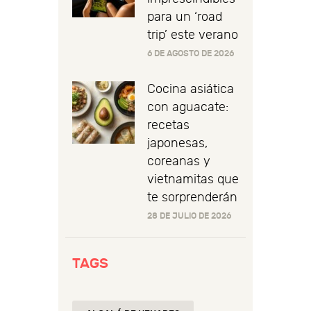
para un ‘road
trip’ este verano
6 DE AGOSTO DE 2026
Cocina asiática
con aguacate:
recetas
japonesas,
coreanas y
vietnamitas que
te sorprenderán
28 DE JULIO DE 2026
TAGS